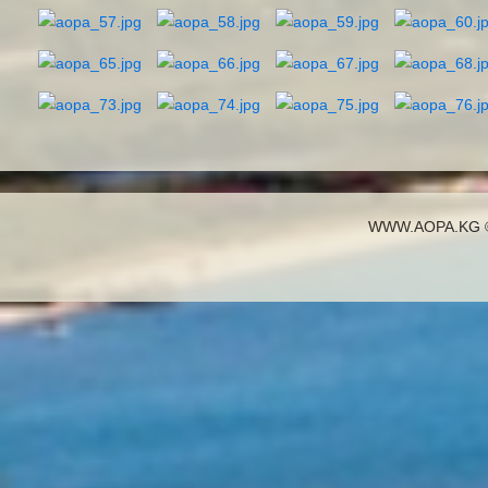
AdmirorGallery 5.0.0
, author/s
Vasiljevski
&
Kekeljevic
.
WWW.AOPA.KG ©